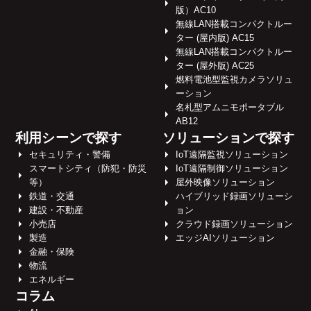
版）AC10
無線LAN搭載コンパクトルー
ター (屋内版) AC15
無線LAN搭載コンパクトルー
ター (屋外版) AC25
燃料電池型監視カメラソリュ
ーション
名札型アムニモポータブル
AB12
利用シーンで探す
ソリューションで探す
セキュリティ・警備
IoT遠隔監視ソリューション
スマートシティ（防犯・防災
IoT遠隔制御ソリューション
等）
屋外映像ソリューション
鉄道・交通
ハイブリッド録画ソリューシ
建設・不動産
ョン
小売店
クラウド録画ソリューション
製造
エッジAIソリューション
金融・保険
物流
エネルギー
コラム