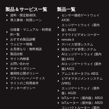
製品＆サービス一覧
製品一覧
資料・限定動画DL
センサー接続ゲートウェイ
導入事例・利用シーン
AX30
エッジゲートウェイ（屋内
仕様書・マニュアル・利用規
版）AG10
約一覧
クラウドビデオレコーダー
おすすめ製品診断
remote.it
ウェビナー情報
デバイス管理システム
お見積もり・無料相談
統合ビデオ管理システム
製品比較
AIエッジゲートウェイ (屋内
サイト内検索
版) AX11
お問い合わせ
AIエッジゲートウェイ (屋外
サポートポリシー
版) AX21
脆弱性公開ポリシー
アムニモポータブル AB11
プライバシーノーティス
ビデオマネジメントシステム
サイトのご利用条件
(VMS)
クッキーポリシー
エッジゲートウェイ（屋外
版）AG20
IoTルーター（屋内版）AR10
IoTルーター（屋外版）AR20
コンパクトルーター（屋内