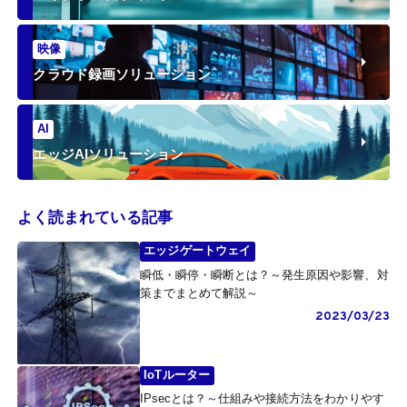
映像
クラウド録画ソリューション
AI
エッジAIソリューション
よく読まれている記事
エッジゲートウェイ
瞬低・瞬停・瞬断とは？～発生原因や影響、対
策までまとめて解説～
2023/03/23
IoTルーター
IPsecとは？～仕組みや接続方法をわかりやす