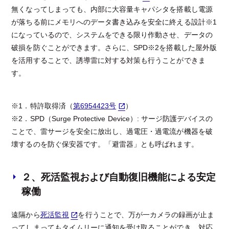
無くなってしまっても、内部に大容量キャパシタを搭載し電源
が落ちる前にメモリへのデータ書き込みを安全に終える設計※1
になっているので、システムをできる限り作動させ、データの
破損を防ぐことができます。さらに、SPD※2を搭載した屋外版
を活用することで、誘導雷に対する対策も行うことができま
す。
※1．特許取得済（
第6954423号
）
※2．SPD（Surge Protective Device）: サージ防護デバイスの
ことで、雷サージを安全に放出し、過電圧・過電流が機器を破
壊するのを防ぐ保安器です。「避雷器」とも呼ばれます。
２、死活監視および自動復旧機能による安定
稼働
遠隔から
死活監視
を行うことで、万が一カメラの録画が止ま
ってしまってもタイムリーに通知を受け取ることができ、対応