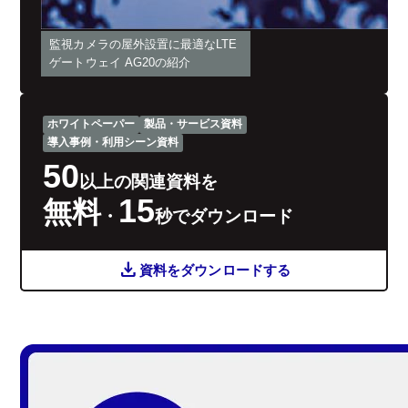
監視カメラの屋外設置に最適なLTE
ゲートウェイ AG20の紹介
ホワイトペーパー
製品・サービス資料
導入事例・利用シーン資料
50
以上の関連資料を
15
無料
・
秒でダウンロード
download
資料をダウンロードする