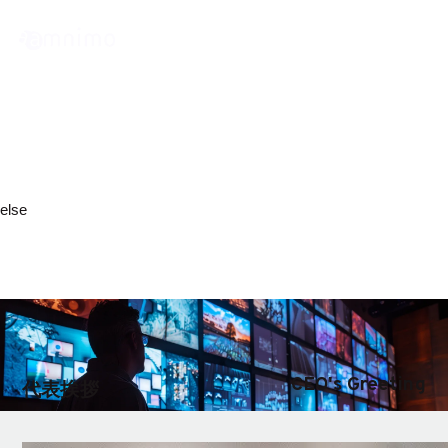
CEO’s Greeting & Board Members
代表挨拶・役員紹介
else
arrow_right
arrow_right
トップページ
企業情報
代表挨拶・役員紹介
CEO's Greeting
代表挨拶