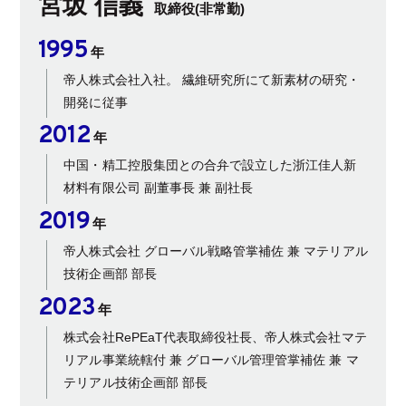
宮坂 信義
取締役(非常勤)
1995
年
帝人株式会社入社。 繊維研究所にて新素材の研究・
開発に従事
2012
年
中国・精工控股集団との合弁で設立した浙江佳人新
材料有限公司 副董事長 兼 副社長
2019
年
帝人株式会社 グローバル戦略管掌補佐 兼 マテリアル
技術企画部 部長
2023
年
株式会社RePEaT代表取締役社長、帝人株式会社マテ
リアル事業統轄付 兼 グローバル管理管掌補佐 兼 マ
テリアル技術企画部 部長