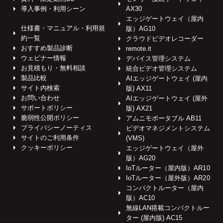
導入事例・利用シーン
AX30
エッジゲートウェイ（屋内
仕様書・マニュアル・利用規
版）AG10
約一覧
クラウドビデオレコーダー
おすすめ製品診断
remote.it
ウェビナー情報
デバイス管理システム
お見積もり・無料相談
統合ビデオ管理システム
製品比較
AIエッジゲートウェイ (屋内
サイト内検索
版) AX11
お問い合わせ
AIエッジゲートウェイ (屋外
サポートポリシー
版) AX21
脆弱性公開ポリシー
アムニモポータブル AB11
プライバシーノーティス
ビデオマネジメントシステム
サイトのご利用条件
(VMS)
クッキーポリシー
エッジゲートウェイ（屋外
版）AG20
IoTルーター（屋内版）AR10
IoTルーター（屋外版）AR20
コンパクトルーター（屋内
版）AC10
無線LAN搭載コンパクトルー
ター (屋内版) AC15