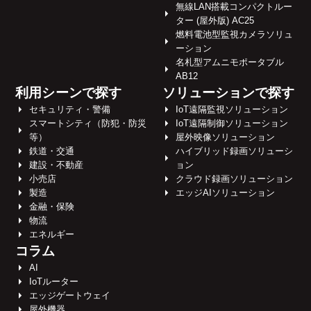
無線LAN搭載コンパクトルー
ター (屋外版) AC25
燃料電池型監視カメラソリュ
ーション
名札型アムニモポータブル
AB12
利用シーンで探す
ソリューションで探す
セキュリティ・警備
IoT遠隔監視ソリューション
スマートシティ（防犯・防災
IoT遠隔制御ソリューション
等）
屋外映像ソリューション
鉄道・交通
ハイブリッド録画ソリューシ
建設・不動産
ョン
小売店
クラウド録画ソリューション
製造
エッジAIソリューション
金融・保険
物流
エネルギー
コラム
AI
IoTルーター
エッジゲートウェイ
屋外機器