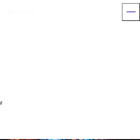
News
【オンラインセミナー：講演資
料・動画ダウンロード】” 自治
体の防災・危機管理を支えるカ
メラと映像AIソリューション”。
if
arrow_right
arrow_right
トップページ
お知らせ
【オンラインセミナー：講演資料・動画ダウンロード】” 自治体の防
災・危機管理を支えるカメラと映像AIソリューション”。