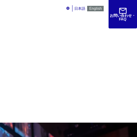
ト
サービス管理ポータル
検索
日本語
English
お問い合わせ・
FAQ
紹介
仕様書・マニュアル
ラ対策義務化時代」のリ
ガイド～
ニモポータブル活用ガイド～