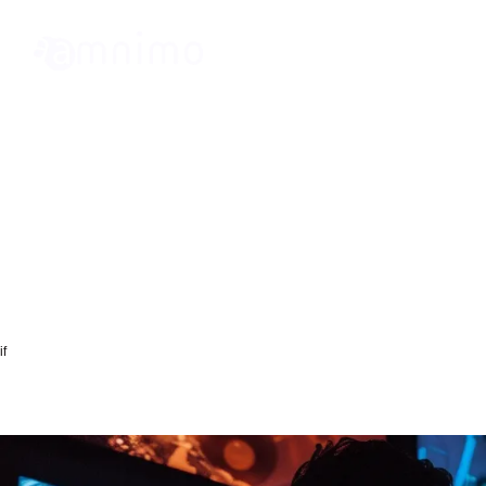
News
【オンラインセミナー】
スクヘッジをサポート～
if
arrow_right
arrow_right
トップページ
お知らせ
【オンラインセミナー】現場の負