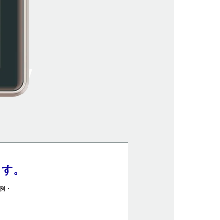
ます。
例・