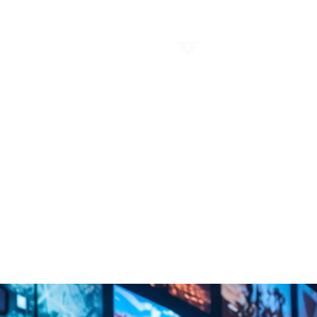
FAQ
パートナーサイ
企業サイト
お知らせ
製品
導入事例
コラム
パートナー
現場の負担を最小化！「カスハ
名札型アムニモポータブル活用
担を最小化！「カスハラ対策義務化時代」のリスクヘッジをサポート～名札型アム