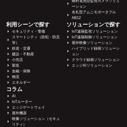
燃料電池型監視カメラソリュ
ーション
名札型アムニモポータブル
AB12
利用シーンで探す
ソリューションで探す
セキュリティ・警備
IoT遠隔監視ソリューション
スマートシティ（防犯・防災
IoT遠隔制御ソリューション
等）
屋外映像ソリューション
鉄道・交通
ハイブリッド録画ソリューシ
建設・不動産
ョン
小売店
クラウド録画ソリューション
製造
エッジAIソリューション
金融・保険
物流
エネルギー
コラム
AI
IoTルーター
エッジゲートウェイ
屋外機器
映像ソリューション（セキュ
リティ）