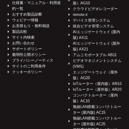
仕様書・マニュアル・利用規
版）AG10
約一覧
クラウドビデオレコーダー
おすすめ製品診断
remote.it
ウェビナー情報
デバイス管理システム
お見積もり・無料相談
統合ビデオ管理システム
製品比較
AIエッジゲートウェイ (屋内
サイト内検索
版) AX11
お問い合わせ
AIエッジゲートウェイ (屋外
サポートポリシー
版) AX21
脆弱性公開ポリシー
アムニモポータブル AB11
プライバシーノーティス
ビデオマネジメントシステム
サイトのご利用条件
(VMS)
クッキーポリシー
エッジゲートウェイ（屋外
版）AG20
IoTルーター（屋内版）AR10
IoTルーター（屋外版）AR20
コンパクトルーター（屋内
版）AC10
無線LAN搭載コンパクトルー
ター (屋内版) AC15
無線LAN搭載コンパクトルー
ター (屋外版) AC25