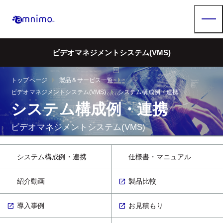
ビデオマネジメントシステム(VMS)
arrow_right
arrow_right
トップページ
製品＆サービス一覧
arrow_right
ビデオマネジメントシステム(VMS)
システム構成例・連携
システム構成例・連携
ビデオマネジメントシステム(VMS)
システム構成例・連携
仕様書・マニュアル
紹介動画
製品比較
導入事例
お見積もり