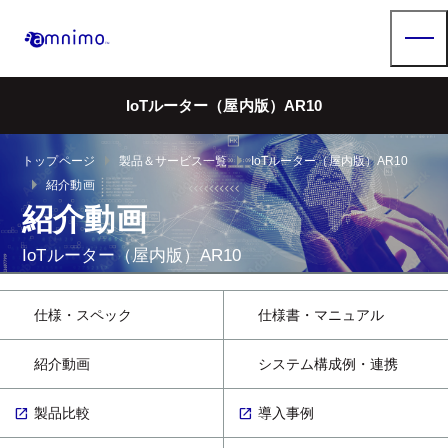
IoTルーター（屋内版）AR10
arrow_right
arrow_right
トップページ
製品＆サービス一覧
IoTルーター（屋内版）AR10
arrow_right
紹介動画
紹介動画
IoTルーター（屋内版）AR10
仕様・スペック
仕様書・マニュアル
紹介動画
システム構成例・連携
製品比較
導入事例