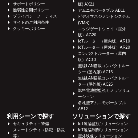
サポートポリシー
版) AX21
脆弱性公開ポリシー
アムニモポータブル AB11
プライバシーノーティス
ビデオマネジメントシステム
サイトのご利用条件
(VMS)
クッキーポリシー
エッジゲートウェイ（屋外
版）AG20
IoTルーター（屋内版）AR10
IoTルーター（屋外版）AR20
コンパクトルーター（屋内
版）AC10
無線LAN搭載コンパクトルー
ター (屋内版) AC15
無線LAN搭載コンパクトルー
ター (屋外版) AC25
燃料電池型監視カメラソリュ
ーション
名札型アムニモポータブル
AB12
利用シーンで探す
ソリューションで探す
セキュリティ・警備
IoT遠隔監視ソリューション
スマートシティ（防犯・防災
IoT遠隔制御ソリューション
等）
屋外映像ソリューション