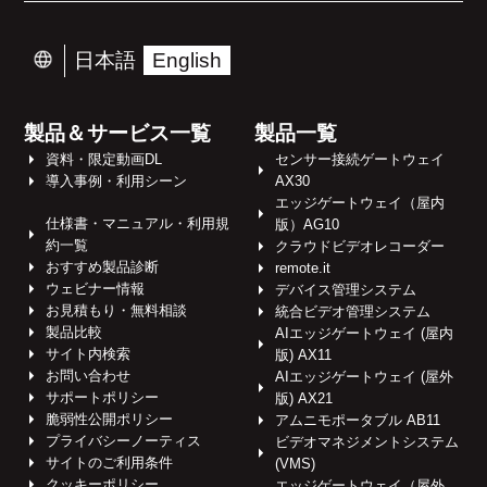
日本語
English
製品＆サービス一覧
製品一覧
資料・限定動画DL
センサー接続ゲートウェイ
導入事例・利用シーン
AX30
エッジゲートウェイ（屋内
仕様書・マニュアル・利用規
版）AG10
約一覧
クラウドビデオレコーダー
おすすめ製品診断
remote.it
ウェビナー情報
デバイス管理システム
お見積もり・無料相談
統合ビデオ管理システム
製品比較
AIエッジゲートウェイ (屋内
サイト内検索
版) AX11
お問い合わせ
AIエッジゲートウェイ (屋外
サポートポリシー
版) AX21
脆弱性公開ポリシー
アムニモポータブル AB11
プライバシーノーティス
ビデオマネジメントシステム
サイトのご利用条件
(VMS)
クッキーポリシー
エッジゲートウェイ（屋外