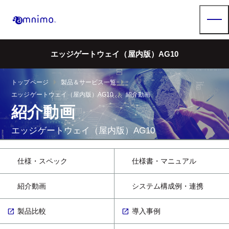
エッジゲートウェイ（屋内版）AG10
arrow_right
arrow_right
トップページ
製品＆サービス一覧
arrow_right
エッジゲートウェイ（屋内版）AG10
紹介動画
紹介動画
エッジゲートウェイ（屋内版）AG10
仕様・スペック
仕様書・マニュアル
紹介動画
システム構成例・連携
製品比較
導入事例