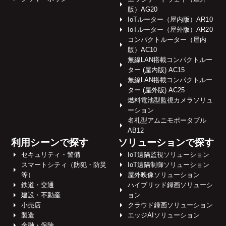
版）AG20
IoTルーター（屋内版）AR10
IoTルーター（屋外版）AR20
コンパクトルーター（屋内
版）AC10
無線LAN搭載コンパクトルー
ター (屋内版) AC15
無線LAN搭載コンパクトルー
ター (屋外版) AC25
燃料電池型監視カメラソリュ
ーション
名札型アムニモポータブル
AB12
利用シーンで探す
ソリューションで探す
セキュリティ・警備
IoT遠隔監視ソリューション
スマートシティ（防犯・防災
IoT遠隔制御ソリューション
等）
屋外映像ソリューション
鉄道・交通
ハイブリッド録画ソリューシ
建設・不動産
ョン
小売店
クラウド録画ソリューション
製造
エッジAIソリューション
金融・保険