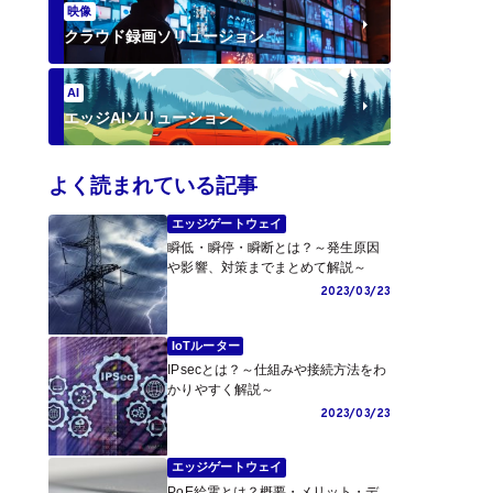
映像
クラウド録画ソリューション
AI
エッジAIソリューション
よく読まれている記事
エッジゲートウェイ
瞬低・瞬停・瞬断とは？～発生原因
や影響、対策までまとめて解説～
2023/03/23
IoTルーター
IPsecとは？～仕組みや接続方法をわ
かりやすく解説～
2023/03/23
エッジゲートウェイ
PoE給電とは？概要・メリット・デ