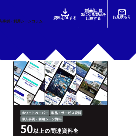
日本語
English
気になる製品を
お見積もり
資料をDLする
比較する
入事例・利用シーン
コラム