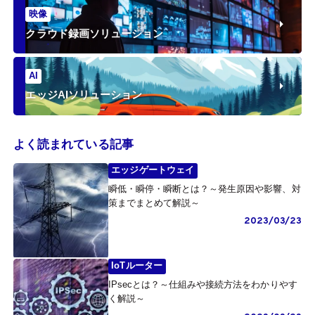
映像
クラウド録画ソリューション
AI
エッジAIソリューション
よく読まれている記事
エッジゲートウェイ
瞬低・瞬停・瞬断とは？～発生原因や影響、対
策までまとめて解説～
2023/03/23
IoTルーター
IPsecとは？～仕組みや接続方法をわかりやす
く解説～