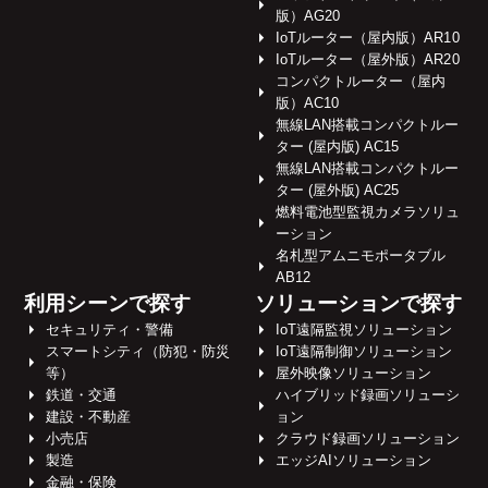
版）AG20
IoTルーター（屋内版）AR10
IoTルーター（屋外版）AR20
コンパクトルーター（屋内
版）AC10
無線LAN搭載コンパクトルー
ター (屋内版) AC15
無線LAN搭載コンパクトルー
ター (屋外版) AC25
燃料電池型監視カメラソリュ
ーション
名札型アムニモポータブル
AB12
利用シーンで探す
ソリューションで探す
セキュリティ・警備
IoT遠隔監視ソリューション
スマートシティ（防犯・防災
IoT遠隔制御ソリューション
等）
屋外映像ソリューション
鉄道・交通
ハイブリッド録画ソリューシ
建設・不動産
ョン
小売店
クラウド録画ソリューション
製造
エッジAIソリューション
金融・保険