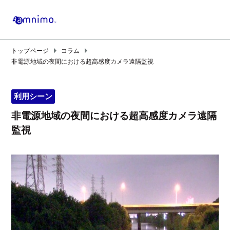
arrow_right
arrow_right
トップページ
コラム
非電源地域の夜間における超高感度カメラ遠隔監視
利用シーン
非電源地域の夜間における超高感度カメラ遠隔
監視