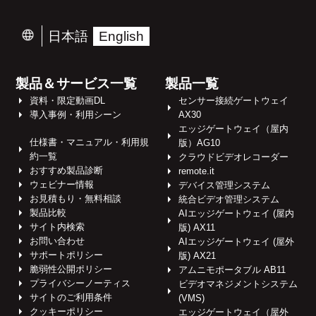
日本語
English
製品＆サービス一覧
製品一覧
資料・限定動画DL
センサー接続ゲートウェイ
導入事例・利用シーン
AX30
エッジゲートウェイ（屋内
仕様書・マニュアル・利用規
版）AG10
約一覧
クラウドビデオレコーダー
おすすめ製品診断
remote.it
ウェビナー情報
デバイス管理システム
お見積もり・無料相談
統合ビデオ管理システム
製品比較
AIエッジゲートウェイ (屋内
サイト内検索
版) AX11
お問い合わせ
AIエッジゲートウェイ (屋外
サポートポリシー
版) AX21
脆弱性公開ポリシー
アムニモポータブル AB11
プライバシーノーティス
ビデオマネジメントシステム
サイトのご利用条件
(VMS)
クッキーポリシー
エッジゲートウェイ（屋外