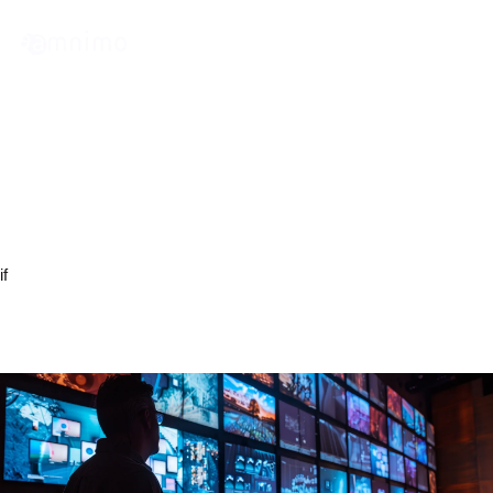
News
『Japan IT Week春』出展のお
知らせ
if
arrow_right
arrow_right
トップページ
お知らせ
『Japan IT Week春』出展のお知らせ
イベント・セミナー
『Japan IT Week春』出展のお知らせ