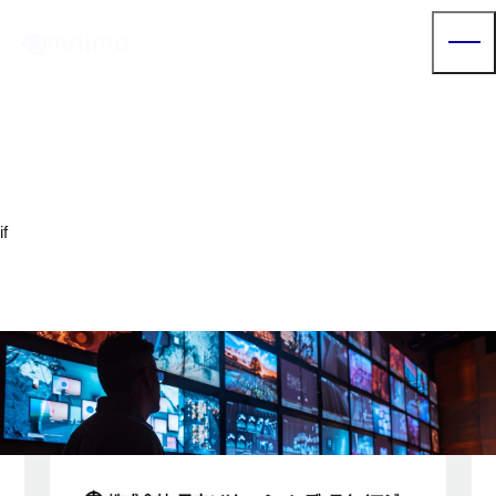
Our Partner
密集密接ソリューション
if
arrow_right
arrow_right
トップページ
パートナー紹介
密集密接ソリューション