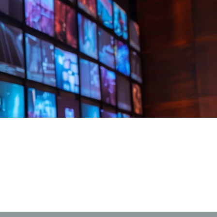
社でSIMが発行できる法人様向けフルMVNO事業者
として、リーズナブルで快適な無線回線サービスをご
提供しています。
oTに即した柔軟なサービスプランや、eSIM(チップ
IM)のご提供。また1枚のSIMでマルチキャリア対応・
界198か国でデータ通信利用可能な国際ローミング
IMなど、IoTニーズに合わせた多種多様なサービスを
ご提供しております。是非お気軽にご相談ください。