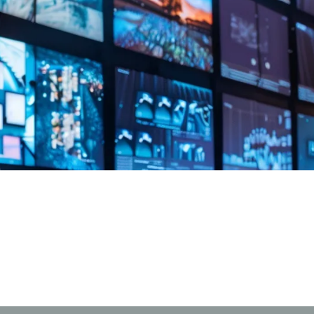
自
I
S
世
S