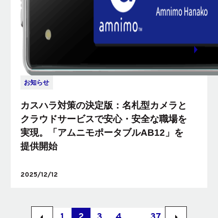
お知らせ
カスハラ対策の決定版：名札型カメラと
クラウドサービスで安心・安全な職場を
実現。「アムニモポータブルAB12」を
提供開始
2025/12/12
arrow_left
arrow_right
1
2
3
4
...
37