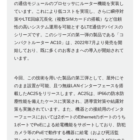
の通信モジュールのプロセッサにルーター機能を実装し
ています。これにより低コストを実現し、さらに瞬停対
策やLTE回線冗長化（複数SIMカードの搭載）など信頼
性の高いシステム運用を可能とするLTE通信デバイスの
シリーズです。このシリーズの第一弾の製品である「コ
ンパクトルーター AC10」は、2022年7月より発売を開
始しており、既に多くのお客さまへの導入が開始されて
います。
今回、この技術を用いた製品の第三弾として、屋外にそ
のまま設置が可能、且つ無線LANインターフェースを搭
載したAC25をリリースします。AC25は、IP66の防水防
塵性能を備えたケースに実装され、誘導雷対策や結露対
策も実施されています。また、機器との接続用のインタ
ーフェースにおいては2ポートのEthernetのポートのうち
1ポートでPoEによる給電機能をサポートしており、防犯
カメラ等のPoEで動作する機器に給電（および死活監